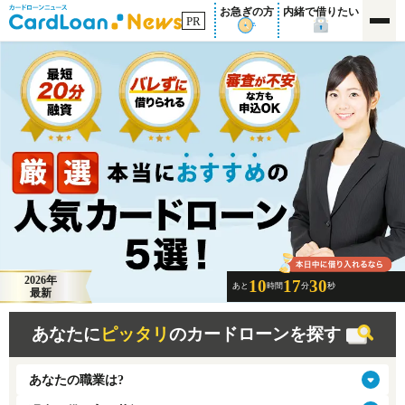
内緒で借りたい
お急ぎの方
PR
2026年
10
17
30
あと
時間
分
秒
最新
あなたに
ピッタリ
のカードローンを探す