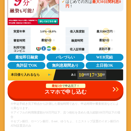
はじめての方は
最大30日間利息0
円
！
実質年率
3.0%~18.0%
借入限度額
最大800万円
※
最短9分
※
最短9分
※
審査時間
融資時間
利用可能
原則不要
※
収入証明書
※
コンビニ
最短即日融資
バレづらい
WEB完結
免許証でOK
無利息期間あり
土日祝OK
10
17
30
本日借り入れるなら
あと
時間
分
秒
最短5分
で申込完了！
スマホで申し込む
※申込手続き完了時点から計測した最短時間であり、申込時間や審査状況などによ
り異なります。
※アイフルの利用限度額が50万円以下、且つ他社を含めた借入総額100万円以下の場
合
※セブン銀行、ローソン銀行、E-net、ゆうちょ、ミニストップ設置のイオン銀行の
ATM設置店のみ