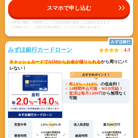
スマホで申し込む
※申込の曜日、時間帯によっては翌日以降の取扱となる場合があります。
※SMBCモビットは収入証明を提出していただく場合があります。
みずほ銀行
みずほ銀行カードローン
4.3
キャッシュカードでATMからお金が借りられる
から周りにバ
レない！
おすすめポイント！
年2.0%～14.0%
の低金利！
※
24時間申込可能・WEB完結！
返済は毎月2,000円
から無理なく
可能
実質年率
2.0%~14.0%※
借入限度額
最大800万円
みずほ銀行普通預金
みずほ銀行普通預金
口座がある方
口座がある方
審査時間
融資時間