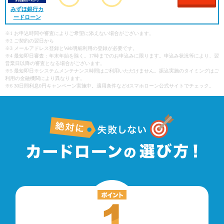
みずほ銀行カ
ードローン
※1 お申込時間や審査によりご希望に添えない場合がございます。
※2 ご契約の翌日から
※3 メールアドレス登録とWeb明細利用の登録が必要です。
※4 最短即日審査：年末年始を除く。17時までのお申込みに限ります。申込み状況等により、翌
営業日以降の審査となる場合がございます。
※5 最短即日※システムメンテナンス時間はご利用いただけません。振込実施のタイミングはご
利用の金融機関により異なります。
※6 30日間利息0円キャンペーン実施中。適用条件などdスマホローン公式サイトでチェック。