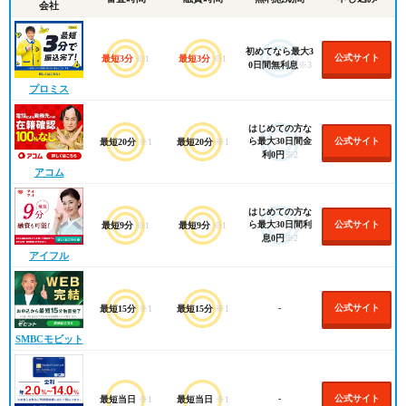
会社
初めてなら最大3
公式サイト
最短3分
※1
最短3分
※1
0日間無利息
※3
プロミス
はじめての方な
ら最大30日間金
公式サイト
最短20分
※1
最短20分
※1
利0円
※2
アコム
はじめての方な
ら最大30日間利
公式サイト
最短9分
※1
最短9分
※1
息0円
※2
アイフル
-
公式サイト
最短15分
※1
最短15分
※1
SMBCモビット
-
公式サイト
最短当日
※1
最短当日
※1