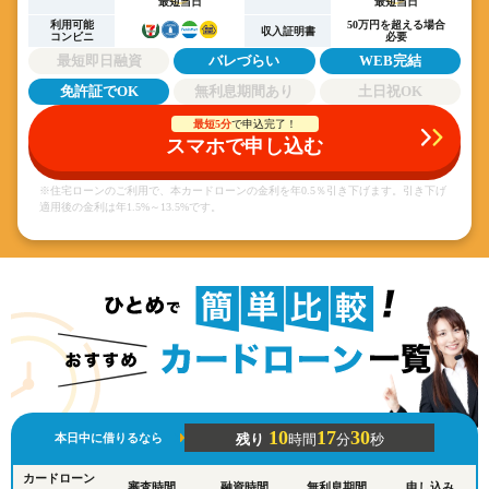
最短当日
最短当日
利用可能
50万円を超える場合
収入証明書
コンビニ
必要
最短即日融資
バレづらい
WEB完結
免許証でOK
無利息期間あり
土日祝OK
最短5分
で申込完了！
スマホで申し込む
※住宅ローンのご利用で、本カードローンの金利を年0.5％引き下げます。引き下げ
適用後の金利は年1.5%～13.5%です。
10
17
30
本日中に借りるなら
残り
時間
分
秒
カードローン
審査時間
融資時間
無利息期間
申し込み