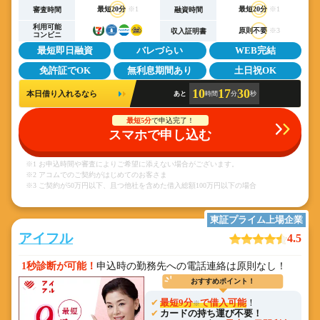
最短20分
※1
最短20分
※1
審査時間
融資時間
利用可能
原則不要
※3
収入証明書
コンビニ
最短即日融資
バレづらい
WEB完結
免許証でOK
無利息期間あり
土日祝OK
10
17
30
本日借り入れるなら
あと
時間
分
秒
最短5分
で申込完了！
スマホで申し込む
※1 お申込時間や審査によりご希望に添えない場合がございます。
※2 アコムでのご契約がはじめてのお客さま
※3 ご契約が50万円以下、且つ他社を含めた借入総額100万円以下の場合
東証プライム上場企業
アイフル
4.5
1秒診断が可能！
申込時の勤務先への電話連絡は原則なし！
おすすめポイント！
最短9分
で借入可能
！
※
カードの持ち運び不要！