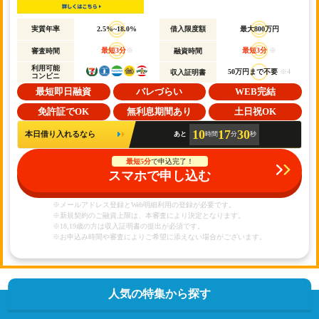
実質年率
2.5%~18.0%
借入限度額
最大800万円
最短3分
※
最短3分
※
審査時間
融資時間
利用可能
50万円まで不要
※4
収入証明書
コンビニ
最短即日融資
バレづらい
WEB完結
免許証でOK
無利息期間あり
土日祝OK
10
17
30
本日借り入れるなら
あと
時間
分
秒
最短5分
で申込完了！
スマホで申し込む
※メールアドレス登録とWeb明細利用の登録が必要です。
※新規契約のご融資上限は、本審査により決定となります。
※18,19歳の方は収入証明書の提出が必須です。
※お申込み時間や審査によりご希望に添えない場合がございます。
人気の特集から探す