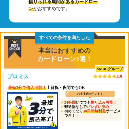
借りられる期間があるカードロー
ン
がおすすめです。
すべての条件を満たした
本当におすすめの
カードローン1選！
SMBCグループ
プロミス
4.9
最短3分で借入可能！
土日祝・夜間でもOK
おすすめポイント！
24時間
いつでも
振り込み可能！
郵送物なしで
バレずに安心
！
初めてなら
30日間無利息
サービス
つき
！
※