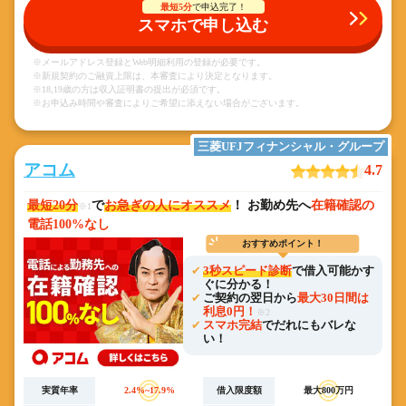
最短5分
で申込完了！
スマホで申し込む
※メールアドレス登録とWeb明細利用の登録が必要です。
※新規契約のご融資上限は、本審査により決定となります。
※18,19歳の方は収入証明書の提出が必須です。
※お申込み時間や審査によりご希望に添えない場合がございます。
三菱UFJフィナンシャル・グループ
アコム
4.7
最短20分
で
お急ぎの人にオススメ
！ お勤め先へ
在籍確認の
※1
電話100%なし
おすすめポイント！
3秒スピード診断
で借入可能かす
ぐに分かる！
ご契約の翌日から
最大30日間は
利息0円！
※2
スマホ完結
でだれにもバレな
い！
実質年率
2.4%~17.9%
借入限度額
最大800万円