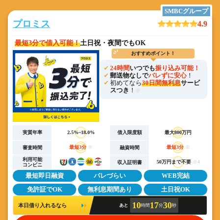
SMBCグループ
プロミス
4.9
最短3分で借入可能！
土日祝・夜間でもOK
おすすめポイント！
24時間
いつでも
振り込み可能！
郵送物なしで
バレずに安心
！
初めてなら
30日間無利息
サービ
スつき
！
※
実質年率
2.5%~18.0%
借入限度額
最大800万円
最短3分
※
最短3分
※
審査時間
融資時間
利用可能
50万円まで不要
※4
収入証明書
コンビニ
最短即日融資
バレづらい
WEB完結
免許証でOK
無利息期間あり
土日祝OK
10
17
30
本日借り入れるなら
あと
時間
分
秒