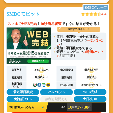
SMBCグループ
SMBCモビット
4.4
スマホでWEB完結
！
10秒簡易審査
ですぐに結果が分かる！
おすすめポイント！
原則、
郵便物＋会社の連絡な
し
！WEB完結申込で
一切バレな
い
！
最短
即日融資もできる
※
銀行・コンビニで
24時間いつで
も
利用可能！
実質年率
3.0%~18.0%
借入限度額
最大800万円
最短15分
※
最短15分
審査時間
融資時間
利用可能
50万円まで不要
※
収入証明書
コンビニ
最短即日融資
バレづらい
WEB完結
免許証でOK
無利息期間あり
土日祝OK
10
17
30
本日借り入れるなら
あと
時間
分
秒