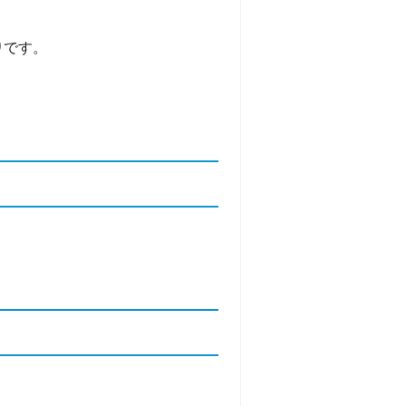
り
です。
。